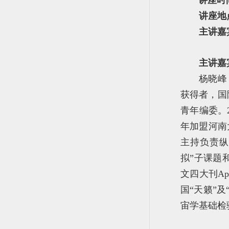
讲座时
讲座地
主讲嘉
主讲嘉
杨晓峰
获得者，国
青年编委。
年加盟河南
主持负责纵
拟”子课题
文四大刊Ap
国“天籁”
宙学基础检