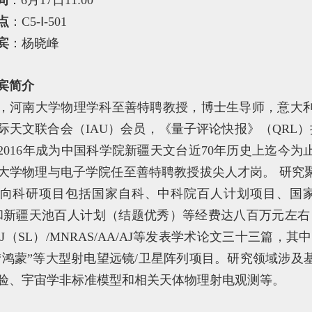
间
：6月17日11:00
点
：C5-Ⅰ-501
宾
：杨晓峰
宾简介
，河南大学物理学科至善特聘教授，博士生导师，意大
际天文联合会（IAU）会员，《量子评论快报》（QRL）
2016年成为中国科学院新疆天文台近70年历史上迄今为止
大学物理与电子学院任至善特聘教授拔尖人才岗。 研究
向科研项目包括国家自科、中科院百人计划项目、国家
和新疆天池百人计划（结题优秀）等经费达八百万元左右，已
J（SL）/MNRAS/AA/AJ等发表学术论文三十三篇，
及“鸿蒙”等大型射电望远镜/卫星阵列项目。研究领域涉
验、宇宙学非标准模型和相关天体物理射电观测等。