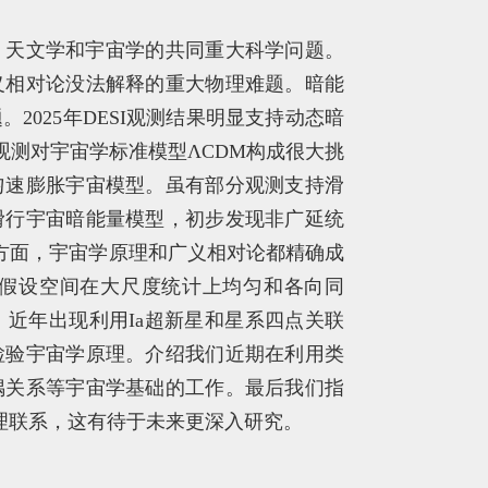
、天文学和宇宙学的共同重大科学问题。
义相对论没法解释的重大物理难题。暗能
025年DESI观测结果明显支持动态暗
等观测对宇宙学标准模型ΛCDM构成很大挑
即匀速膨胀宇宙模型。虽有部分观测支持滑
滑行宇宙暗能量模型，初步发现非广延统
另一方面，宇宙学原理和广义相对论都精确成
理假设空间在大尺度统计上均匀和各向同
近年出现利用Ia超新星和星系四点关联
检验宇宙学原理。介绍我们近期在利用类
偶关系等宇宙学基础的工作。最后我们指
的物理联系，这有待于未来更深入研究。