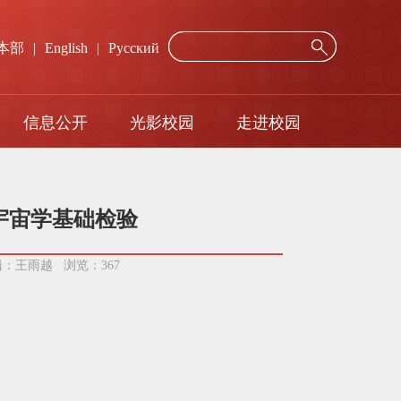
本部
|
English
|
Русский
信息公开
光影校园
走进校园
年度报告
网络服务
招标询价公示
校历
宇宙学基础检验
编辑：王雨越 浏览：
367