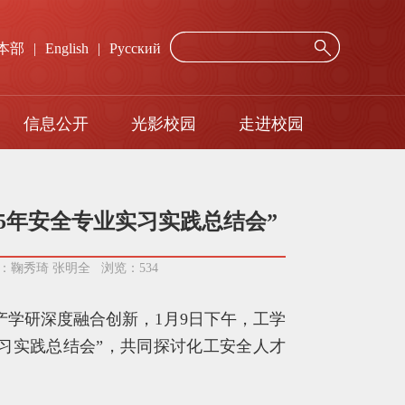
本部
|
English
|
Русский
信息公开
光影校园
走进校园
年度报告
网络服务
招标询价公示
校历
5年安全专业实习实践总结会”
辑：鞠秀琦 张明全 浏览：
534
学研深度融合创新，1月9日下午，工学
实习实践总结会”，共同探讨化工安全人才