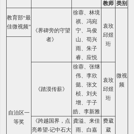
教师
类别
徐蓉、林境
教育部
“最
祺、冯宛
袁玫
佳微视频”
《界碑旁的守望
宁、马俊
邱煜
者》
山、苟兴
珩
雨、朱子
睿、应悦
徐蓉、张继
伟、李欣
微视
袁玫
懿、张文
频
《踏漠传薪》
邱煜
桢、刘夫
珩
增、于子
皓、李新雅
自治区一
《跨越国界，点
龚溢、来佳
费葳
等奖
亮希望-记中石大
雨、白嘉
葳