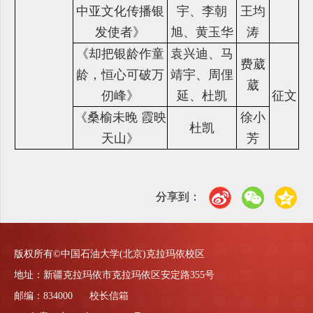
中亚文化传播银
宇、李朝
王均
发使者》
旭、黄玉华
涛
《却把银龄作童
袁兴迪、马
费葳
龄，恒心可破万
靖宇、周俚
葳
仞峰》
延、杜凯
征文
《桑榆未晚 霞映
徐小
杜凯
天山》
芳
分享到：
版权所有©中国石油大学(北京)克拉玛依校区
地址：新疆克拉玛依市克拉玛依区安定路355号
邮编：834000 校长信箱